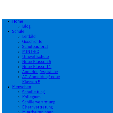
Home
Blog
Schule
Leitbild
Geschichte
Schulpastoral
MINT-EC
Umweltschule
Neue Klassen 5
Neue Klasse 11
Anmeldegespräche
AG-Anmeldung neue
Klassen 5
Menschen
Schulleitung
Kollegium
Schülervertretung
Elternvertretung
Mitarbeiter:innen