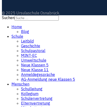
©
2025 Ursulaschule Osnabrück.
Suchen
Home
Blog
Schule
Leitbild
Geschichte
Schulpastoral
MINT-EC
Umweltschule
Neue Klassen 5
Neue Klasse 11
Anmeldegespräche
AG-Anmeldung neue Klassen 5
Menschen
Schulleitung
Kollegium
Schülervertretung
Elternvertretung