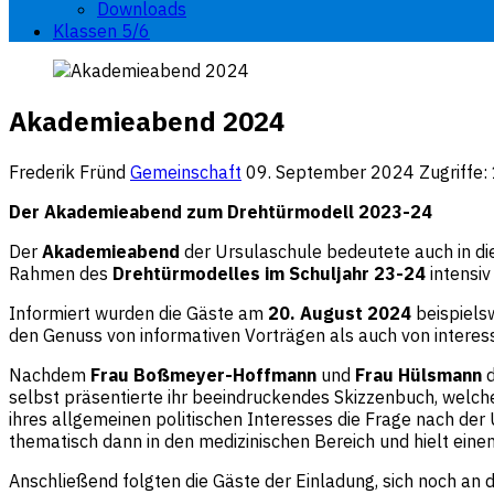
Downloads
Klassen 5/6
Akademieabend 2024
Frederik Fründ
Gemeinschaft
09. September 2024
Zugriffe
Der Akademieabend zum Drehtürmodell 2023-24
Der
Akademieabend
der Ursulaschule bedeutete auch in di
Rahmen des
Drehtürmodelles im Schuljahr 23-24
intensiv
Informiert wurden die Gäste am
20. August 2024
beispiels
den Genuss von informativen Vorträgen als auch von interes
Nachdem
Frau Boßmeyer-Hoffmann
und
Frau Hülsmann
d
selbst präsentierte ihr beeindruckendes Skizzenbuch, welch
ihres allgemeinen politischen Interesses die Frage nach der
thematisch dann in den medizinischen Bereich und hielt ein
Anschließend folgten die Gäste der Einladung, sich noch an 