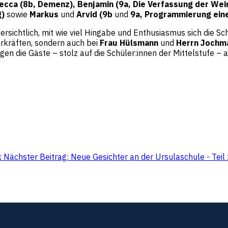
ecca (8b, Demenz), Benjamin (9a, Die Verfassung der Weim
g)
sowie
Markus
und
Arvid (9b
und
9a, Programmierung ein
chtlich, mit wie viel Hingabe und Enthusiasmus sich die Sch
hrkräften, sondern auch bei
Frau Hülsmann
und
Herrn Jochm
en die Gäste – stolz auf die Schüler:innen der Mittelstufe 
k
Nächster Beitrag: Neue Gesichter an der Ursulaschule - Teil