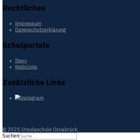
Rechtliches
Impressum
Datenschutzerklärung
Schulportale
IServ
WebUntis
Zusätzliche Links
©
2025 Ursulaschule Osnabrück.
Suchen