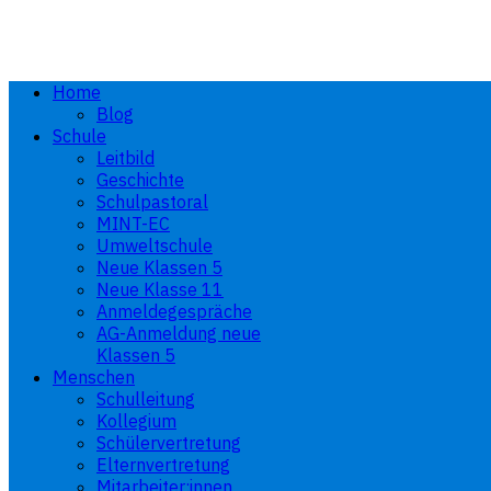
Home
Blog
Schule
Leitbild
Geschichte
Schulpastoral
MINT-EC
Umweltschule
Neue Klassen 5
Neue Klasse 11
Anmeldegespräche
AG-Anmeldung neue
Klassen 5
Menschen
Schulleitung
Kollegium
Schülervertretung
Elternvertretung
Mitarbeiter:innen