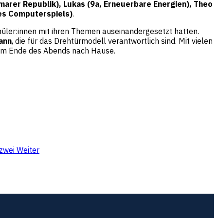
arer Republik), Lukas (9a, Erneuerbare Energien),
Theo
es Computerspiels)
.
üler:innen mit ihren Themen auseinandergesetzt hatten.
ann
, die für das Drehtürmodell verantwortlich sind. Mit vielen
– am Ende des Abends nach Hause.
 zwei
Weiter