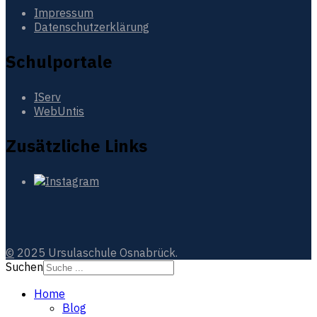
Impressum
Datenschutzerklärung
Schulportale
IServ
WebUntis
Zusätzliche Links
©
2025 Ursulaschule Osnabrück.
Suchen
Home
Blog