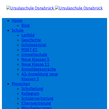
Home
Blog
Schule
Leitbild
Geschichte
Schulpastoral
MINT-EC
Umweltschule
Neue Klassen 5
Neue Klasse 11
Anmeldegespräche
AG-Anmeldung neue
Klassen 5
Menschen
Schulleitung
Kollegium
Schülervertretung
Elternvertretung
Mitarbeiter:innen