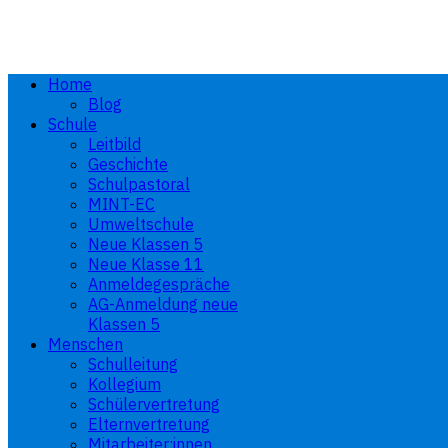
Home
Blog
Schule
Leitbild
Geschichte
Schulpastoral
MINT-EC
Umweltschule
Neue Klassen 5
Neue Klasse 11
Anmeldegespräche
AG-Anmeldung neue
Klassen 5
Menschen
Schulleitung
Kollegium
Schülervertretung
Elternvertretung
Mitarbeiter:innen