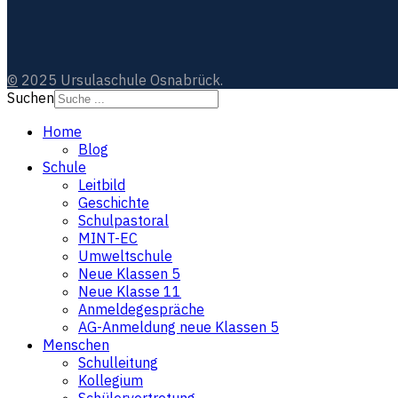
©
2025 Ursulaschule Osnabrück.
Suchen
Home
Blog
Schule
Leitbild
Geschichte
Schulpastoral
MINT-EC
Umweltschule
Neue Klassen 5
Neue Klasse 11
Anmeldegespräche
AG-Anmeldung neue Klassen 5
Menschen
Schulleitung
Kollegium
Schülervertretung