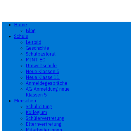
Home
Blog
Schule
Leitbild
Geschichte
Schulpastoral
MINT-EC
Umweltschule
Neue Klassen 5
Neue Klasse 11
Anmeldegespräche
AG-Anmeldung neue
Klassen 5
Menschen
Schulleitung
Kollegium
Schülervertretung
Elternvertretung
Mitarbeiter:innen