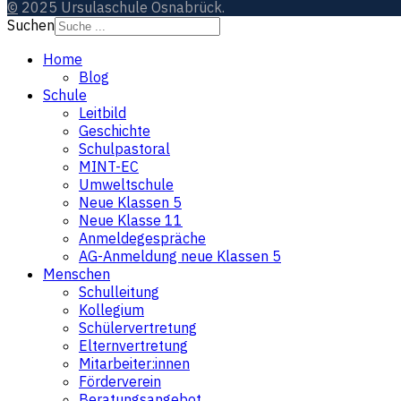
©
2025 Ursulaschule Osnabrück.
Suchen
Home
Blog
Schule
Leitbild
Geschichte
Schulpastoral
MINT-EC
Umweltschule
Neue Klassen 5
Neue Klasse 11
Anmeldegespräche
AG-Anmeldung neue Klassen 5
Menschen
Schulleitung
Kollegium
Schülervertretung
Elternvertretung
Mitarbeiter:innen
Förderverein
Beratungsangebot