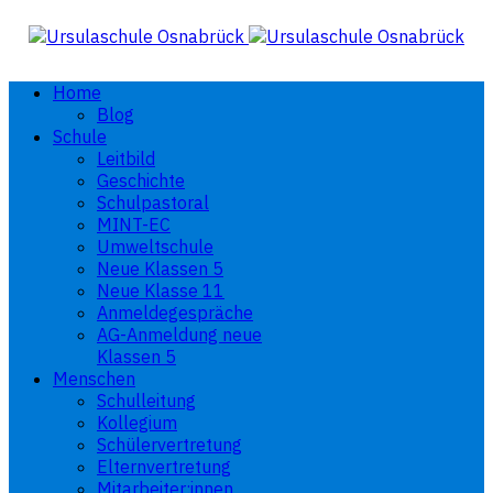
Home
Blog
Schule
Leitbild
Geschichte
Schulpastoral
MINT-EC
Umweltschule
Neue Klassen 5
Neue Klasse 11
Anmeldegespräche
AG-Anmeldung neue
Klassen 5
Menschen
Schulleitung
Kollegium
Schülervertretung
Elternvertretung
Mitarbeiter:innen