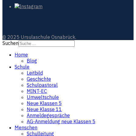
©
2025 Ursulaschule Osnabrück.
Suchen
Home
Blog
Schule
Leitbild
Geschichte
Schulpastoral
MINT-EC
Umweltschule
Neue Klassen 5
Neue Klasse 11
Anmeldegespräche
AG-Anmeldung neue Klassen 5
Menschen
Schulleitung