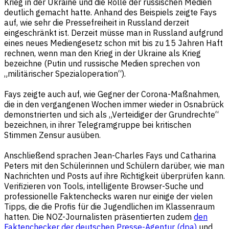
Krieg in der Ukraine und die Rolle der russischen Medien
deutlich gemacht hatte. Anhand des Beispiels zeigte Fays
auf, wie sehr die Pressefreiheit in Russland derzeit
eingeschränkt ist. Derzeit müsse man in Russland aufgrund
eines neues Mediengesetz schon mit bis zu 15 Jahren Haft
rechnen, wenn man den Krieg in der Ukraine als Krieg
bezeichne (Putin und russische Medien sprechen von
„militärischer Spezialoperation“).
Fays zeigte auch auf, wie Gegner der Corona-Maßnahmen,
die in den vergangenen Wochen immer wieder in Osnabrück
demonstrierten und sich als „Verteidiger der Grundrechte“
bezeichnen, in ihrer Telegramgruppe bei kritischen
Stimmen Zensur ausüben.
Anschließend sprachen Jean-Charles Fays und Catharina
Peters mit den Schülerinnen und Schülern darüber, wie man
Nachrichten und Posts auf ihre Richtigkeit überprüfen kann.
Verifizieren von Tools, intelligente Browser-Suche und
professionelle Faktenchecks waren nur einige der vielen
Tipps, die die Profis für die Jugendlichen im Klassenraum
hatten. Die NOZ-Journalisten präsentierten zudem
den
Faktenchecker der deutschen Presse-Agentur (dpa)
und