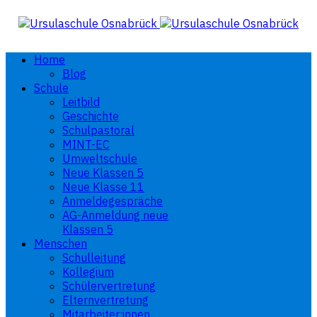
Home
Blog
Schule
Leitbild
Geschichte
Schulpastoral
MINT-EC
Umweltschule
Neue Klassen 5
Neue Klasse 11
Anmeldegespräche
AG-Anmeldung neue
Klassen 5
Menschen
Schulleitung
Kollegium
Schülervertretung
Elternvertretung
Mitarbeiter:innen