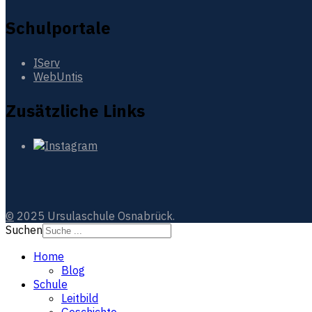
Schulportale
IServ
WebUntis
Zusätzliche Links
©
2025 Ursulaschule Osnabrück.
Suchen
Home
Blog
Schule
Leitbild
Geschichte