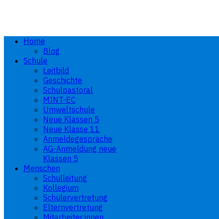
Home
Blog
Schule
Leitbild
Geschichte
Schulpastoral
MINT-EC
Umweltschule
Neue Klassen 5
Neue Klasse 11
Anmeldegespräche
AG-Anmeldung neue
Klassen 5
Menschen
Schulleitung
Kollegium
Schülervertretung
Elternvertretung
Mitarbeiter:innen