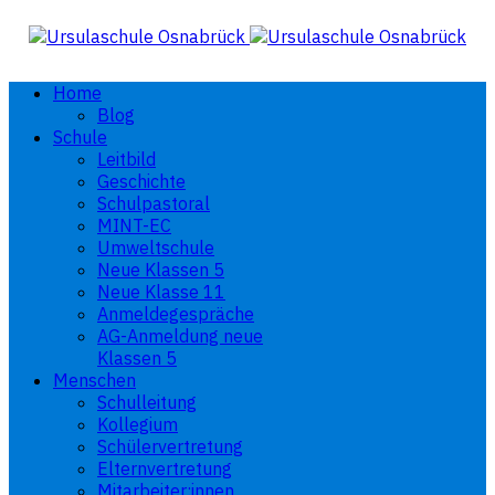
Home
Blog
Schule
Leitbild
Geschichte
Schulpastoral
MINT-EC
Umweltschule
Neue Klassen 5
Neue Klasse 11
Anmeldegespräche
AG-Anmeldung neue
Klassen 5
Menschen
Schulleitung
Kollegium
Schülervertretung
Elternvertretung
Mitarbeiter:innen