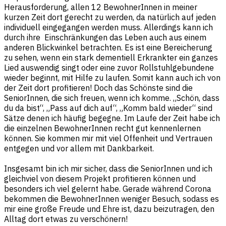
Herausforderung, allen 12 BewohnerInnen in meiner
kurzen Zeit dort gerecht zu werden, da natürlich auf jeden
individuell eingegangen werden muss. Allerdings kann ich
durch ihre Einschränkungen das Leben auch aus einem
anderen Blickwinkel betrachten. Es ist eine Bereicherung
zu sehen, wenn ein stark dementiell Erkrankter ein ganzes
Lied auswendig singt oder eine zuvor Rollstuhlgebundene
wieder beginnt, mit Hilfe zu laufen. Somit kann auch ich von
der Zeit dort profitieren! Doch das Schönste sind die
SeniorInnen, die sich freuen, wenn ich komme. „Schön, dass
du da bist“, „Pass auf dich auf“, „Komm bald wieder“ sind
Sätze denen ich häufig begegne. Im Laufe der Zeit habe ich
die einzelnen BewohnerInnen recht gut kennenlernen
können. Sie kommen mir mit viel Offenheit und Vertrauen
entgegen und vor allem mit Dankbarkeit.
Insgesamt bin ich mir sicher, dass die SeniorInnen und ich
gleichviel von diesem Projekt profitieren können und
besonders ich viel gelernt habe. Gerade während Corona
bekommen die BewohnerInnen weniger Besuch, sodass es
mir eine große Freude und Ehre ist, dazu beizutragen, den
Alltag dort etwas zu verschönern!