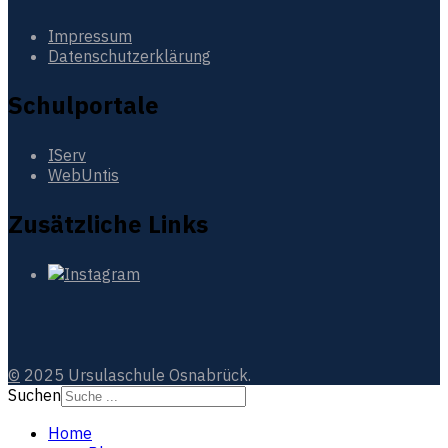
Impressum
Datenschutzerklärung
Schulportale
IServ
WebUntis
Zusätzliche Links
©
2025 Ursulaschule Osnabrück.
Suchen
Home