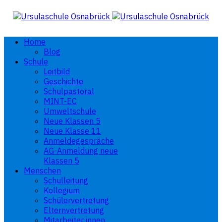
Home
Blog
Schule
Leitbild
Geschichte
Schulpastoral
MINT-EC
Umweltschule
Neue Klassen 5
Neue Klasse 11
Anmeldegespräche
AG-Anmeldung neue
Klassen 5
Menschen
Schulleitung
Kollegium
Schülervertretung
Elternvertretung
Mitarbeiter:innen