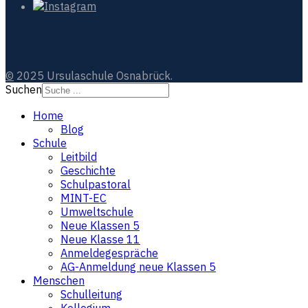
©
2025 Ursulaschule Osnabrück.
Suchen
Home
Blog
Schule
Leitbild
Geschichte
Schulpastoral
MINT-EC
Umweltschule
Neue Klassen 5
Neue Klasse 11
Anmeldegespräche
AG-Anmeldung neue Klassen 5
Menschen
Schulleitung
Kollegium