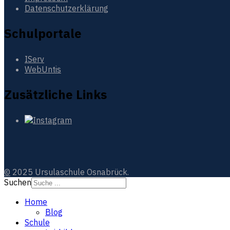
Datenschutzerklärung
Schulportale
IServ
WebUntis
Zusätzliche Links
©
2025 Ursulaschule Osnabrück.
Suchen
Home
Blog
Schule