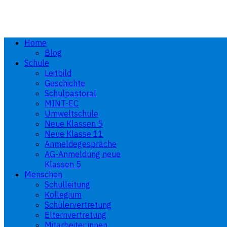
Home
Blog
Schule
Leitbild
Geschichte
Schulpastoral
MINT-EC
Umweltschule
Neue Klassen 5
Neue Klasse 11
Anmeldegespräche
AG-Anmeldung neue
Klassen 5
Menschen
Schulleitung
Kollegium
Schülervertretung
Elternvertretung
Mitarbeiter:innen