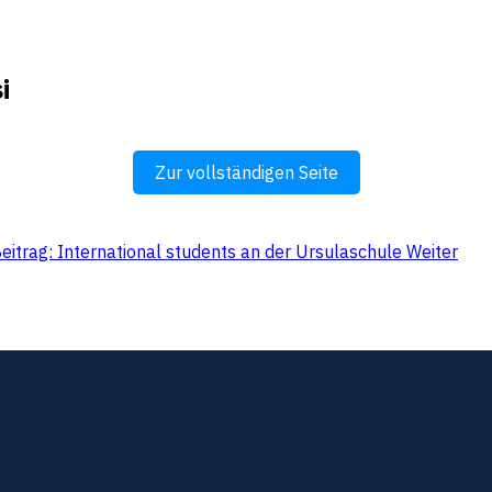
i
Zur vollständigen Seite
eitrag: International students an der Ursulaschule
Weiter