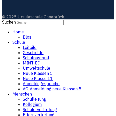
©
2025 Ursulaschule Osnabrück.
Suchen
Home
Blog
Schule
Leitbild
Geschichte
Schulpastoral
MINT-EC
Umweltschule
Neue Klassen 5
Neue Klasse 11
Anmeldegespräche
AG-Anmeldung neue Klassen 5
Menschen
Schulleitung
Kollegium
Schülervertretung
Elternvertretung