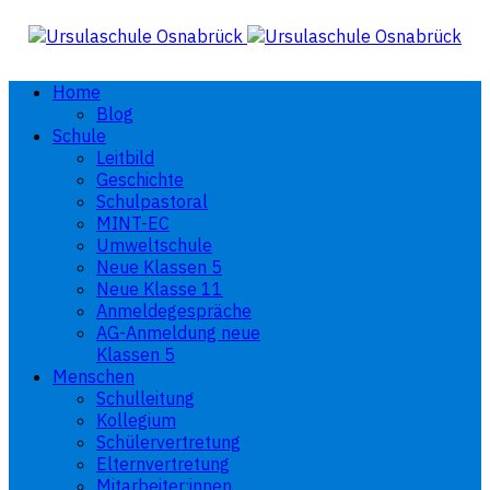
Home
Blog
Schule
Leitbild
Geschichte
Schulpastoral
MINT-EC
Umweltschule
Neue Klassen 5
Neue Klasse 11
Anmeldegespräche
AG-Anmeldung neue
Klassen 5
Menschen
Schulleitung
Kollegium
Schülervertretung
Elternvertretung
Mitarbeiter:innen