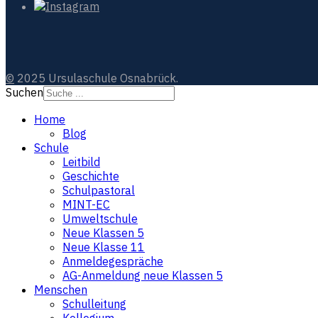
©
2025 Ursulaschule Osnabrück.
Suchen
Home
Blog
Schule
Leitbild
Geschichte
Schulpastoral
MINT-EC
Umweltschule
Neue Klassen 5
Neue Klasse 11
Anmeldegespräche
AG-Anmeldung neue Klassen 5
Menschen
Schulleitung
Kollegium