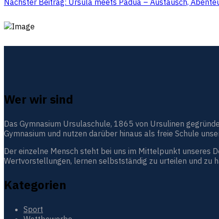
Nächster Beitrag: Ursula meets Padua – Austausch, Abente
Wer wir sind
Das Gymnasium Ursulaschule, 1865 von Ursulinen gegründet, i
Gymnasium und nutzen darüber hinaus als freie Schule unser
Der einzelne Mensch steht bei uns im Mittelpunkt unseres 
Wertvorstellungen, lernen selbstständig zu urteilen und zu 
Kategorien
Sport
Wettbewerbe