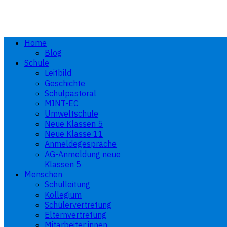
Home
Blog
Schule
Leitbild
Geschichte
Schulpastoral
MINT-EC
Umweltschule
Neue Klassen 5
Neue Klasse 11
Anmeldegespräche
AG-Anmeldung neue
Klassen 5
Menschen
Schulleitung
Kollegium
Schülervertretung
Elternvertretung
Mitarbeiter:innen