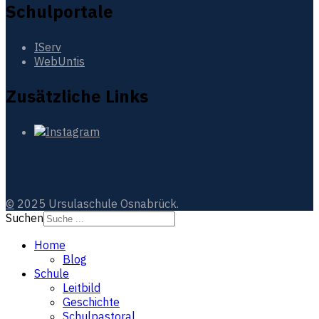
Schulportale
IServ
WebUntis
Zusätzliche Links
©
2025 Ursulaschule Osnabrück.
Suchen
Home
Blog
Schule
Leitbild
Geschichte
Schulpastoral