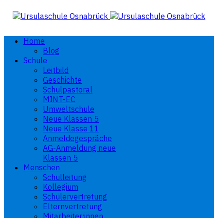
Home
Blog
Schule
Leitbild
Geschichte
Schulpastoral
MINT-EC
Umweltschule
Neue Klassen 5
Neue Klasse 11
Anmeldegespräche
AG-Anmeldung neue
Klassen 5
Menschen
Schulleitung
Kollegium
Schülervertretung
Elternvertretung
Mitarbeiter:innen