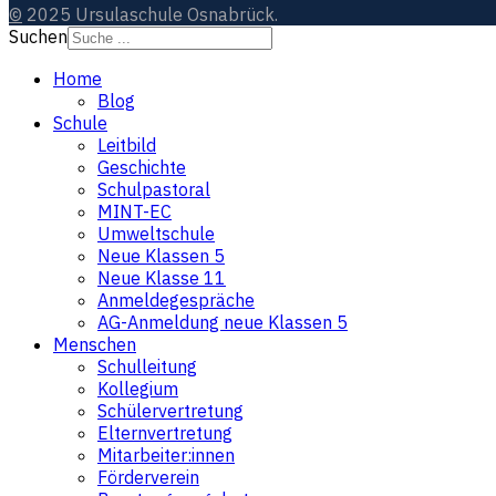
©
2025 Ursulaschule Osnabrück.
Suchen
Home
Blog
Schule
Leitbild
Geschichte
Schulpastoral
MINT-EC
Umweltschule
Neue Klassen 5
Neue Klasse 11
Anmeldegespräche
AG-Anmeldung neue Klassen 5
Menschen
Schulleitung
Kollegium
Schülervertretung
Elternvertretung
Mitarbeiter:innen
Förderverein