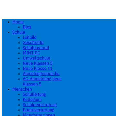
Home
Blog
Schule
Leitbild
Geschichte
Schulpastoral
MINT-EC
Umweltschule
Neue Klassen 5
Neue Klasse 11
Anmeldegespräche
AG-Anmeldung neue
Klassen 5
Menschen
Schulleitung
Kollegium
Schülervertretung
Elternvertretung
Mitarbeiter:innen