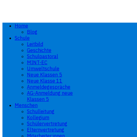
Home
Blog
Schule
Leitbild
Geschichte
Schulpastoral
MINT-EC
Umweltschule
Neue Klassen 5
Neue Klasse 11
Anmeldegespräche
AG-Anmeldung neue
Klassen 5
Menschen
Schulleitung
Kollegium
Schülervertretung
Elternvertretung
Mitarbeiter:innen