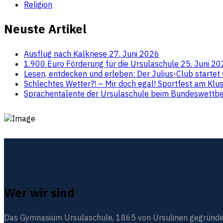
Religion
Neuste Artikel
Ausflug nach Kalkriese
27. Juni 2026
1.900 Euro Förderung für die Ursulaschule
25. Juni 2
Lesen, entdecken und erleben: Der Julius-Club startet
Schlechtes Wetter?! – Mir doch egal! Sportfest am Kl
Sprachentalente der Ursulaschule beim Bundeswettb
Wer wir sind
Das Gymnasium Ursulaschule, 1865 von Ursulinen gegründet, i