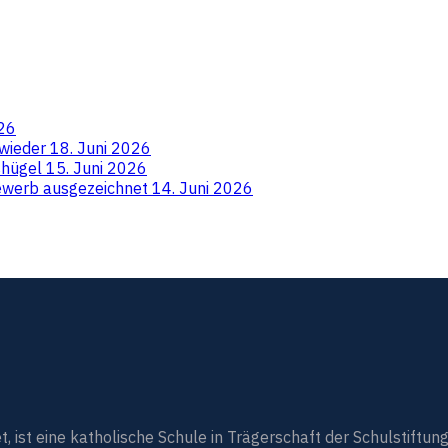
026
 wieder
18. Juni 2026
ushügel
15. Juni 2026
ewerb ausgezeichnet
14. Juni 2026
st eine katholische Schule in Trägerschaft der Schulstiftung