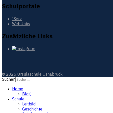
Schulportale
IServ
WebUntis
Zusätzliche Links
©
2025 Ursulaschule Osnabrück.
Suchen
Home
Blog
Schule
Leitbild
Geschichte