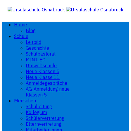
Home
Blog
Schule
Leitbild
Geschichte
Schulpastoral
MINT-EC
Umweltschule
Neue Klassen 5
Neue Klasse 11
Anmeldegespräche
AG-Anmeldung neue
Klassen 5
Menschen
Schulleitung
Kollegium
Schülervertretung
Elternvertretung
Mitarbeiter:innen