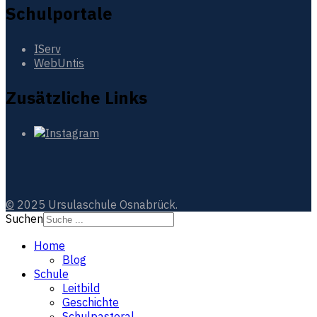
Schulportale
IServ
WebUntis
Zusätzliche Links
©
2025 Ursulaschule Osnabrück.
Suchen
Home
Blog
Schule
Leitbild
Geschichte
Schulpastoral