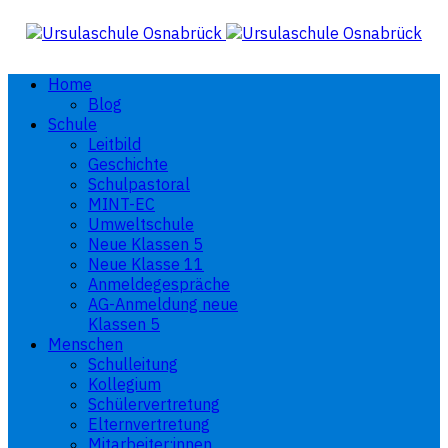
Home
Blog
Schule
Leitbild
Geschichte
Schulpastoral
MINT-EC
Umweltschule
Neue Klassen 5
Neue Klasse 11
Anmeldegespräche
AG-Anmeldung neue
Klassen 5
Menschen
Schulleitung
Kollegium
Schülervertretung
Elternvertretung
Mitarbeiter:innen