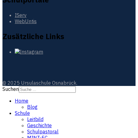
IServ
WebUntis
Zusätzliche Links
©
2025 Ursulaschule Osnabrück.
Suchen
Home
Blog
Schule
Leitbild
Geschichte
Schulpastoral
MINT-EC