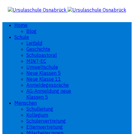
Home
Blog
Schule
Leitbild
Geschichte
Schulpastoral
MINT-EC
Umweltschule
Neue Klassen 5
Neue Klasse 11
Anmeldegespräche
AG-Anmeldung neue
Klassen 5
Menschen
Schulleitung
Kollegium
Schülervertretung
Elternvertretung
Mitarbeiter:innen