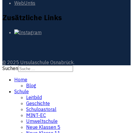
WebUntis
Zusätzliche Links
©
2025 Ursulaschule Osnabrück.
Suchen
Home
Blog
Schule
Leitbild
Geschichte
Schulpastoral
MINT-EC
Umweltschule
Neue Klassen 5
Neue Klasse 11