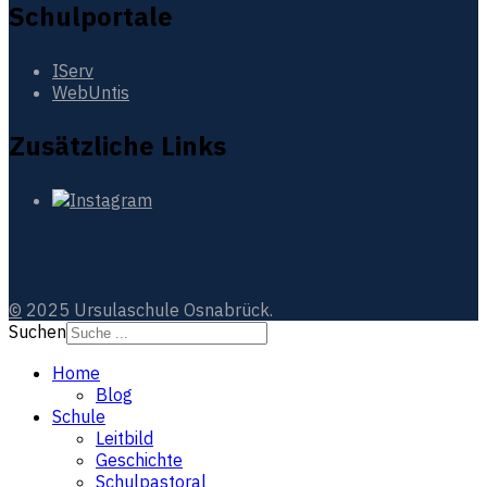
Schulportale
IServ
WebUntis
Zusätzliche Links
©
2025 Ursulaschule Osnabrück.
Suchen
Home
Blog
Schule
Leitbild
Geschichte
Schulpastoral