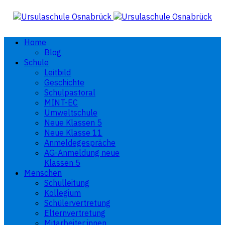
Home
Blog
Schule
Leitbild
Geschichte
Schulpastoral
MINT-EC
Umweltschule
Neue Klassen 5
Neue Klasse 11
Anmeldegespräche
AG-Anmeldung neue
Klassen 5
Menschen
Schulleitung
Kollegium
Schülervertretung
Elternvertretung
Mitarbeiter:innen