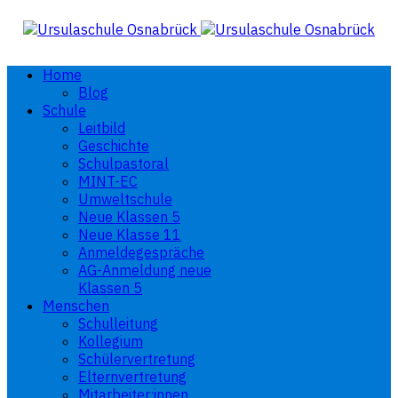
Home
Blog
Schule
Leitbild
Geschichte
Schulpastoral
MINT-EC
Umweltschule
Neue Klassen 5
Neue Klasse 11
Anmeldegespräche
AG-Anmeldung neue
Klassen 5
Menschen
Schulleitung
Kollegium
Schülervertretung
Elternvertretung
Mitarbeiter:innen