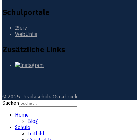
Schulportale
IServ
WebUntis
Zusätzliche Links
©
2025 Ursulaschule Osnabrück.
Suchen
Home
Blog
Schule
Leitbild
Geschichte