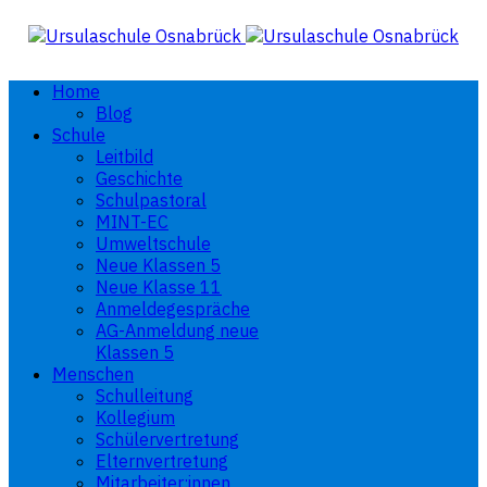
Home
Blog
Schule
Leitbild
Geschichte
Schulpastoral
MINT-EC
Umweltschule
Neue Klassen 5
Neue Klasse 11
Anmeldegespräche
AG-Anmeldung neue
Klassen 5
Menschen
Schulleitung
Kollegium
Schülervertretung
Elternvertretung
Mitarbeiter:innen