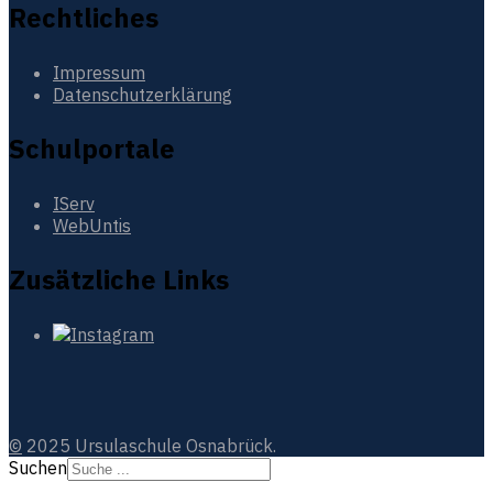
Rechtliches
Impressum
Datenschutzerklärung
Schulportale
IServ
WebUntis
Zusätzliche Links
©
2025 Ursulaschule Osnabrück.
Suchen