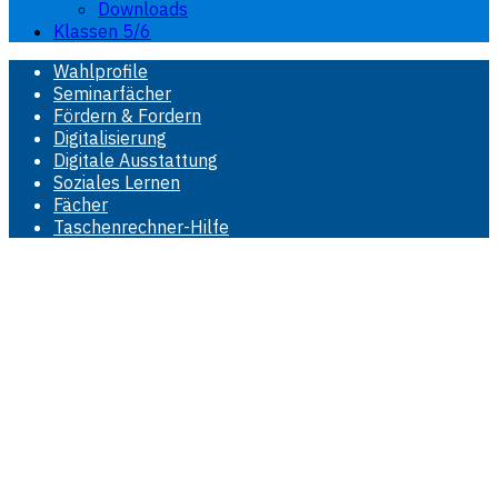
Downloads
Klassen 5/6
Wahlprofile
Seminarfächer
Fördern & Fordern
Digitalisierung
Digitale Ausstattung
Soziales Lernen
Fächer
Taschenrechner-Hilfe
Erdkunde