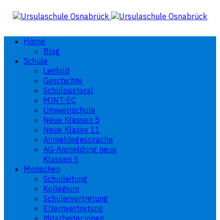
Home
Blog
Schule
Leitbild
Geschichte
Schulpastoral
MINT-EC
Umweltschule
Neue Klassen 5
Neue Klasse 11
Anmeldegespräche
AG-Anmeldung neue
Klassen 5
Menschen
Schulleitung
Kollegium
Schülervertretung
Elternvertretung
Mitarbeiter:innen