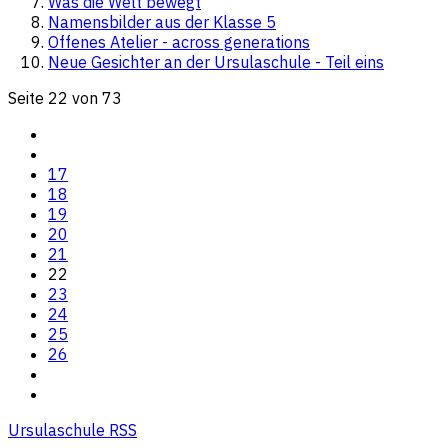
Was die Welt bewegt
Namensbilder aus der Klasse 5
Offenes Atelier - across generations
Neue Gesichter an der Ursulaschule - Teil eins
Seite 22 von 73
17
18
19
20
21
22
23
24
25
26
Ursulaschule RSS