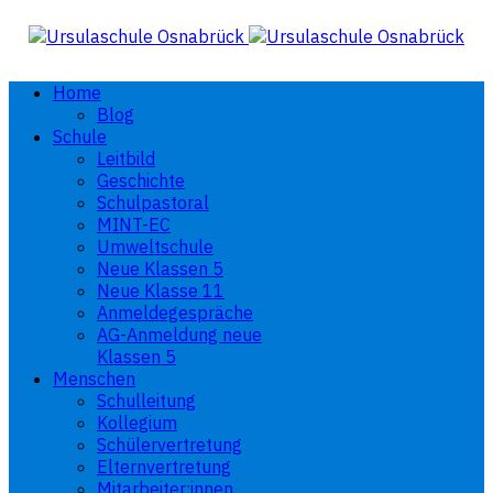
Home
Blog
Schule
Leitbild
Geschichte
Schulpastoral
MINT-EC
Umweltschule
Neue Klassen 5
Neue Klasse 11
Anmeldegespräche
AG-Anmeldung neue
Klassen 5
Menschen
Schulleitung
Kollegium
Schülervertretung
Elternvertretung
Mitarbeiter:innen