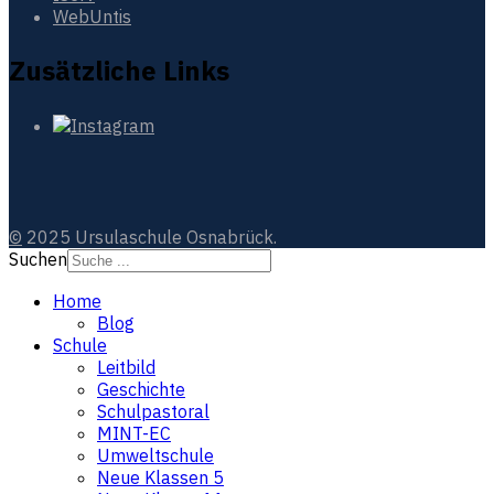
WebUntis
Zusätzliche Links
©
2025 Ursulaschule Osnabrück.
Suchen
Home
Blog
Schule
Leitbild
Geschichte
Schulpastoral
MINT-EC
Umweltschule
Neue Klassen 5